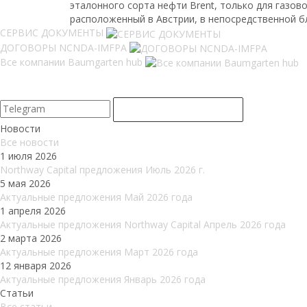
эталонного сорта нефти Brent, только для газов
расположенный в Австрии, в непосредственной б
СЕРВИС ДОКУМЕНТЫ
ДОГОВОРЫ NCNDA-IMFPA
Все компании Baumgarten hub
Узнавайте о новых предложениях первым
В нашем Telegram канале
Новости
Все новости
1 июля 2026
Northway Capital предложения Июль 2026 г.
5 мая 2026
Актуальные предложения Май 2026 года
1 апреля 2026
Актуальные предложения Northway Capital Апрель 2026 года
2 марта 2026
Актуальные предложения Март 2026 года
12 января 2026
Актуальные предложения Январь 2026 года
Статьи
Все статьи