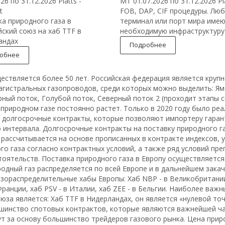
026 по 31.12.2026
Platts -
МТ
01.07.2026 по 31.12.2026
Pl
t
FOB, DAP, CIF процедуры. Лю
а природного газа в
терминал или порт мира име
ский союз на хаб TTF в
необходимую инфраструктуру
андах
Подробнее
обнее
ществляется более 50 лет. Российская федерация является круп
гистральных газопроводов, среди которых можно выделить: Ямал
ый поток, Голубой поток, Северный поток 2 (проходит этапы с
природном газе постоянно растет. Только в 2020 году было реа
то долгосрочные контракты, которые позволяют импортеру гара
 интервала. Долгосрочные контракты на поставку природного г
рассчитывается на основе прописанных в контракте индексов, 
о газа согласно контрактных условий, а также ряд условий п
оятельств. Поставка природного газа в Европу осуществляется
родный газ распределяется по всей Европе и в дальнейшем зак
зораспределительные хабы Европы: Хаб NBP - в Великобритании,
Франции, хаб PSV - в Италии, хаб ZEE - в Бельгии. Наиболее ва
юза является: Хаб TTF в Нидерландах, он является «нулевой то
льшинство спотовых контрактов, которые являются важнейшей ч
т за основу большинство трейдеров газового рынка. Цена приро