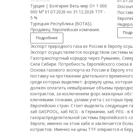
01.07.2
Турция | Болгария
Весь мир
От 1 000
Discoun
000 М³
01.07.2026 по 31.12.2026
TTF -
Поставк
5 %
Европей
Турецкая Республика (BOTAȘ).
Нидерл
Продавец: Европейская компания.
Подр
Подробнее
Экспорт природного газа из России в Европу осу
Экспорт осуществляется посредством системы ма
Газотранспортный коридор через Румынию, Северн
Сила Сибири. Потребность Европейского союза в 
Основа газового экспорта из России в Европу э
поставку на протяжении длительного временного
среди которых выделяют: формулу цены, которая 
должен оплатить невыбранные объемы природног
контрактов, за исключением форс-мажорных обст
ключевыми точками, узлами учета с которых при
Европейских стран. Стоит выделить следующие га
хаб GASPOOL, хаб NCG - в Германии, хаб PEG - в 
газораспределительной системы Европейского со
Европе, именно на этом хабе и заключается бо
котрактов. Именно на цены TTF опираются и беру