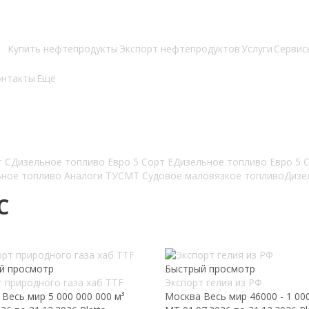
Купить нефтепродукты
Экспорт нефтепродуктов
Услуги
Сервис
онтакты
Ещё
т С
Дизельное топливо Евро 5 Сорт Е
Дизельное топливо Евро 5 
ное топливо Аналоги ТУ
СМТ Судовое маловязкое топливо
Дизе
C
й просмотр
Быстрый просмотр
 природного газа хаб TTF
Экспорт гелия из РФ
Весь мир
5 000 000 000 м³
Москва
Весь мир
46000 - 1 00