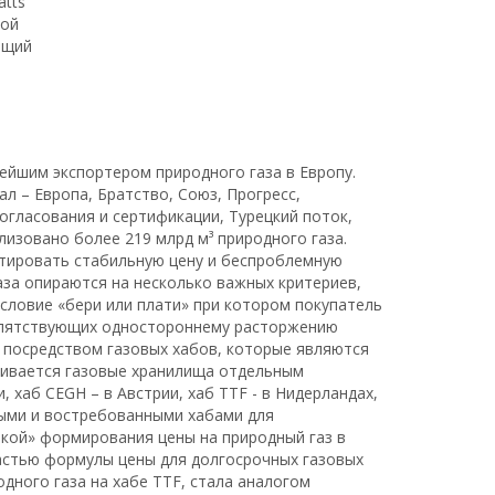
atts
бой
ющий
нейшим экспортером природного газа в Европу.
 – Европа, Братство, Союз, Прогресс,
огласования и сертификации, Турецкий поток,
лизовано более 219 млрд м³ природного газа.
нтировать стабильную цену и беспроблемную
аза опираются на несколько важных критериев,
условие «бери или плати» при котором покупатель
репятствующих одностороннему расторжению
 посредством газовых хабов, которые являются
ачивается газовые хранилища отдельным
 хаб CEGH – в Австрии, хаб TTF - в Нидерландах,
жными и востребованными хабами для
чкой» формирования цены на природный газ в
астью формулы цены для долгосрочных газовых
дного газа на хабе TTF, стала аналогом