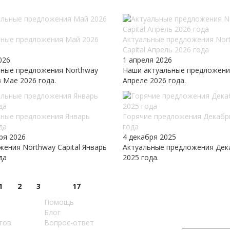
ьные предложения Май 2026
Актуальные предложения Nor
Capital Апрель 2026 года
026
1 апреля 2026
ьные предложения Northway
Наши актуальные предложени
 в Мае 2026 года.
Апреле 2026 года.
ьные предложения Январь
Горячие предложения Декабр
да
года
ря 2026
4 декабря 2025
ения Northway Capital Январь
Актуальные предложения Дек
да
2025 года.
1
2
3
17
Помощь
Узнавайте о 
Блог
первым
тов
Вопрос-ответ
В нашем Tele