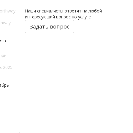
Наши специалисты ответят на любой
интересующий вопрос по услуге
thway
Задать вопрос
я в
ь 2025
абрь
новых предложениях
gram канале