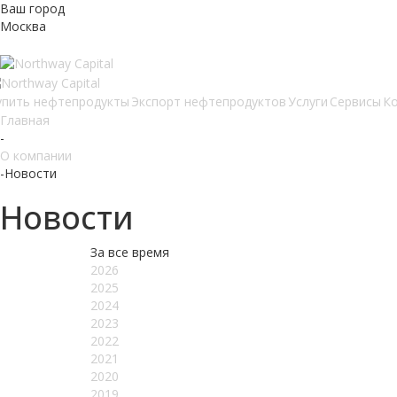
Ваш город
Москва
упить нефтепродукты
Экспорт нефтепродуктов
Услуги
Сервисы
К
Главная
-
О компании
-
Новости
Новости
За все время
2026
2025
2024
2023
2022
2021
2020
2019