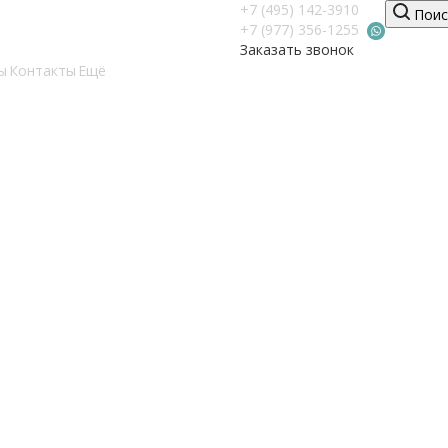
+7 (495) 142-3910
Поис
+7 (977) 356-1255
Заказать звонок
ы
Контакты
Ещё