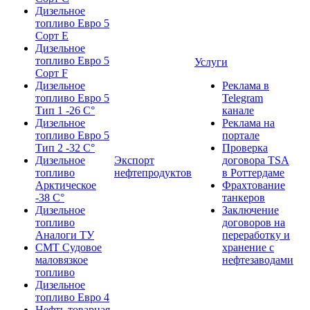
Дизельное
топливо Евро 5
Сорт Е
Дизельное
топливо Евро 5
Услуги
Сорт F
Дизельное
Реклама в
топливо Евро 5
Telegram
Тип 1 -26 С°
канале
Дизельное
Реклама на
топливо Евро 5
портале
Тип 2 -32 С°
Проверка
Дизельное
Экспорт
договора TSA
топливо
нефтепродуктов
в Роттердаме
Арктическое
Фрахтование
-38 С°
танкеров
Дизельное
Заключение
топливо
договоров на
Аналоги ТУ
переработку и
СМТ Судовое
хранение с
маловязкое
нефтезаводами
топливо
Дизельное
топливо Евро 4
Нефть товарная