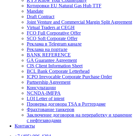
KYS Know Your Counterparty
Котировки EU Natural Gas Hub TTF
Mandate
Draft Contract
Joint Venture and Commercial Margin Split Agreement
Virtual Traders at CEGH
FCO Full Corporative Offer
SCO Soft Corporate Offer
Реклама в Telegram канале
Реклама на портале
BANK REFERENCE
GA Guarantee Agreement
CIS Client Information Sheet
BCL Bank Corporate Letterhead
ICPO Irrevocable Corporate Purchase Order
Partnership Agreement
Консультации
NCNDA-IMFPA
LOI Letter of intent
Проверка договора TSA в Роттердаме
Фрахтование танкеров
Заключение договоров на переработку и хранение
с нефтезаводами
Контакты