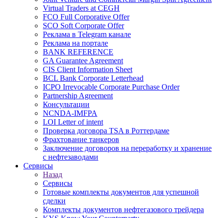
Virtual Traders at CEGH
FCO Full Corporative Offer
SCO Soft Corporate Offer
Реклама в Telegram канале
Реклама на портале
BANK REFERENCE
GA Guarantee Agreement
CIS Client Information Sheet
BCL Bank Corporate Letterhead
ICPO Irrevocable Corporate Purchase Order
Partnership Agreement
Консультации
NCNDA-IMFPA
LOI Letter of intent
Проверка договора TSA в Роттердаме
Фрахтование танкеров
Заключение договоров на переработку и хранение
с нефтезаводами
Сервисы
Назад
Сервисы
Готовые комплекты документов для успешной
сделки
Комплекты документов нефтегазового трейдера