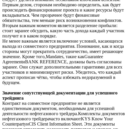
Первым делом, сторонам необходимо определить, как будет
происходить финансирование проекта и какие ресурсы будут
вкладываться. Чем прозрачнее будут финансовые
обязательства, тем меньше риск возникновения конфликтов.
Вторым важным моментом является разделение прибыли:
стоит заранее обсудить, какую часть дохода каждый участник
получит и в каком порядке.
Не менее важным является включение условий, касающихся
выхода из совместного предприятия. Понимание, как и когда
стороны могут прекратить сотрудничество, имеет решающее
значение. Кроме того,Mandates, такие какGuarantee
AgreementиBANK REFERENCE, должны быть согласованы
заранее. Они служат дополнительными гарантиями для всех
участников и минимизируют риски. Убедитесь, что каждый
аспект прописан чётко, чтобы избежать недоразумений в
будущем.
Значение сопутствующей документации для успешного
трейдинга
Контракт на совместное предприятие не является
единственным документом, необходимым для успешной
деятельности нефтегазового трейдера.Комплекты документов
нефтегазового трейдерачасто включаютKYS Know Your
CounterpartyиCIS Client Information Sheet. Эти документы