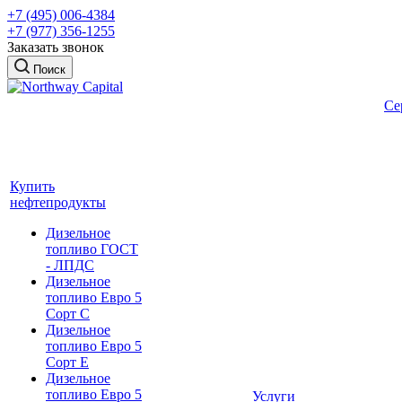
+7 (495) 006-4384
+7 (977) 356-1255
Заказать звонок
Поиск
Се
Купить
нефтепродукты
Дизельное
топливо ГОСТ
- ЛПДС
Дизельное
топливо Евро 5
Сорт С
Дизельное
топливо Евро 5
Сорт Е
Дизельное
топливо Евро 5
Услуги