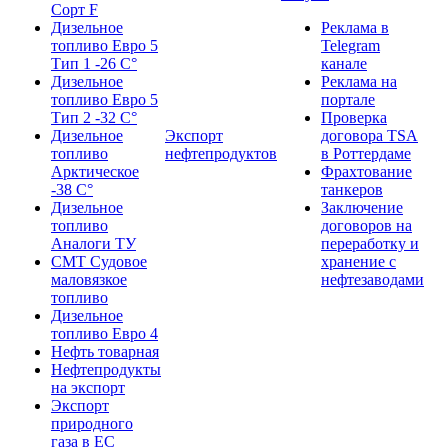
Сорт F
Дизельное
Реклама в
топливо Евро 5
Telegram
Тип 1 -26 С°
канале
Дизельное
Реклама на
топливо Евро 5
портале
Тип 2 -32 С°
Проверка
Дизельное
Экспорт
договора TSA
топливо
нефтепродуктов
в Роттердаме
Арктическое
Фрахтование
-38 С°
танкеров
Дизельное
Заключение
топливо
договоров на
Аналоги ТУ
переработку и
СМТ Судовое
хранение с
маловязкое
нефтезаводами
топливо
Дизельное
топливо Евро 4
Нефть товарная
Нефтепродукты
на экспорт
Экспорт
природного
газа в EC