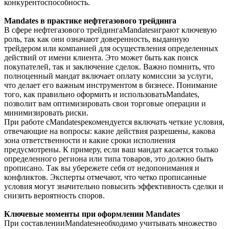
конкурентоспособность.
Mandates в практике нефтегазового трейдинга
В сфере нефтегазового трейдингаMandatesиграют ключевую
роль, так как они означают доверенность, выданную
трейдером или компанией для осуществления определенных
действий от имени клиента. Это может быть как поиск
покупателей, так и заключение сделок. Важно помнить, что
полноценный мандат включает оплату комиссии за услуги,
что делает его важным инструментом в бизнесе. Понимание
того, как правильно оформить и использоватьMandates,
позволит вам оптимизировать свои торговые операции и
минимизировать риски.
При работе сMandatesрекомендуется включать четкие условия,
отвечающие на вопросы: какие действия разрешены, какова
зона ответственности и какие сроки исполнения
предусмотрены. К примеру, если ваш мандат касается только
определенного региона или типа товаров, это должно быть
прописано. Так вы убережете себя от недопонимания и
конфликтов. Эксперты отмечают, что четко прописанные
условия могут значительно повысить эффективность сделки и
снизить вероятность споров.
Ключевые моменты при оформлении Mandates
При составленииMandatesнеобходимо учитывать множество