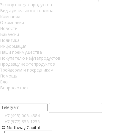
Экспорт нефтепродуктов
Виды дизельного топлива
Компания
О компании
Новости
Вакансии
Политика
Информация
Наши преимущества
Покупателю нефтепродуктов
Продавцу нефтепродуктов
Трейдерам и посредникам
Помощь
Блог
Вопрос-ответ
Узнавайте о новых предложениях первым
В нашем Telegram канале
+7 (495) 006-4384
+7 (977) 356-1255
 © Northway Capital