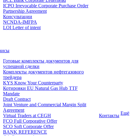
BCL Bank Corporate Letterhead
ICPO Irrevocable Corporate Purchase Order
Partnership Agreement
Консультации
NCNDA-IMFPA
LOI Letter of intent
висы
Готовые комплекты документов для
успешной сделки
Комплекты документов нефтегазового
трейдера
KYS Know Your Counterparty
Котировки EU Natural Gas Hub TTF
Mandate
Draft Contract
Joint Venture and Commercial Margin Split
Agreement
Ещё
Virtual Traders at CEGH
Контакты
FCO Full Corporative Offer
SCO Soft Corporate Offer
BANK REFERENCE