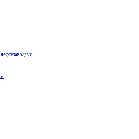
 нефтезаводами
ки