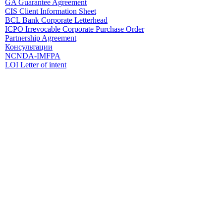
GA Guarantee Agreement
CIS Client Information Sheet
BCL Bank Corporate Letterhead
ICPO Irrevocable Corporate Purchase Order
Partnership Agreement
Консультации
NCNDA-IMFPA
LOI Letter of intent