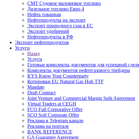
СМТ Судовое маловязкое топливо
Дизельное топливо Евро 4
Нефть товарная
Нефтепродукты на экспорт
Экспорт природного газа в EC
Экспорт удобрений
Нефтепродукты в РФ
Экспорт нефтепродуктов
Услуги
Назад
Услуги
Готовые комплекты документов для успешной сдел
Комплекты документов нефтегазового трейдера
KYS Know Your Counterparty
Котировки EU Natural Gas Hub TTF
Mandate
Draft Contract
Joint Venture and Commercial Margin Split Agreement
Virtual Traders at CEGH
FCO Full Corporative Offer
SCO Soft Corporate Offer
Реклама в Telegram канале
Реклама на портале
BANK REFERENCE
GA Guarantee Agreement